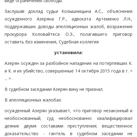
виде ограничения свободы.
Заслушав доклад судьи Колышницына А.С., объяснения
осужденного Азеряна Г.Р., адвоката Артеменко Л.Н.,
поддержавших доводы апелляционных жалоб, возражения
прокурора Коловайтеса О.Э., полагавшего приговор
оставить без изменения, Судебная коллегия
установила:
Азерян осужден за разбойное нападение на потерпевших К.
и К. и их убийство, совершенные 14 октября 2015 года в г. <
... > .
В судебном заседании Азерян вину не признал.
В апелляционных жалобах:
осужденный Азерян указывает, что приговор незаконный и
необоснованный; суд необоснованно квалифицировал
деяние двумя составами преступления; вещественное
доказательство - гантель в судебном заседании не