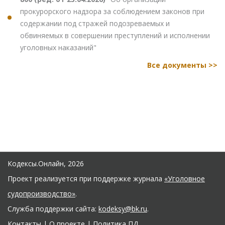
прокурорского надзора за соблюдением законов при
содержании под стражей подозреваемых и
обвиняемых в совершении преступлений и исполнении
уголовных наказаний"
Все документы >>
Кодексы.Онлайн, 2026
Проект реализуется при поддержке журнала
«Уголовное
судопроизводство»
.
Служба поддержки сайта:
kodeksy@bk.ru
.
Контакты
|
О проекте
|
Политика ПД