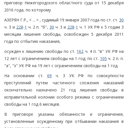
приговор Нижегородского областного суда от 15 декабря
2016 года, по которому
АЗЕРЯН Г.Р., < ... > , судимый 19 января 2007 года по ст. ст.
30
ч. 3 и
228
-
1
ч. 2 п. "б",
30
ч. 3 и
228
-
1
ч. 1 УК РФ к 5 годам 3
месяцам лишения свободы, освобожден 5 декабря 2011
года по отбытию наказания,
осужден к лишению свободы по ст.
162
ч. 4 п. "в" УК РФ на
12 лет с ограничением свободы на 1 год; по ст.
105
ч. 2 п. п.
"а", "з" УК РФ на 19 лет с ограничением свободы на 1 год.
На основании ст.
69
ч. 3 УК РФ по совокупности
преступлений путем частичного сложения наказаний
окончательно назначено 21 год лишения свободы в
исправительной колонии особого режима с ограничением
свободы на 1 год 6 месяцев.
В приговоре указаны обязанности и ограничения,
установленные осужденному при отбывании наказания в