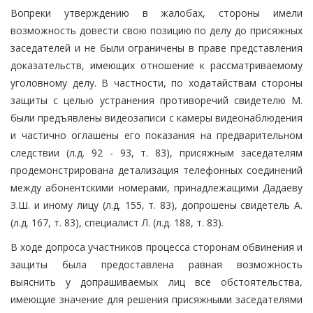
Вопреки утверждению в жалобах, стороны имели
возможность довести свою позицию по делу до присяжных
заседателей и не были ограничены в праве представления
доказательств, имеющих отношение к рассматриваемому
уголовному делу. В частности, по ходатайствам стороны
защиты с целью устранения противоречий свидетелю М.
были предъявлены видеозаписи с камеры видеонаблюдения
и частично оглашены его показания на предварительном
следствии (л.д. 92 - 93, т. 83), присяжным заседателям
продемонстрирована детализация телефонных соединений
между абонентскими номерами, принадлежащими Дадаеву
З.Ш. и иному лицу (л.д. 155, т. 83), допрошены свидетель А.
(л.д. 167, т. 83), специалист Л. (л.д. 188, т. 83).
В ходе допроса участников процесса сторонам обвинения и
защиты была предоставлена равная возможность
выяснить у допрашиваемых лиц все обстоятельства,
имеющие значение для решения присяжными заседателями