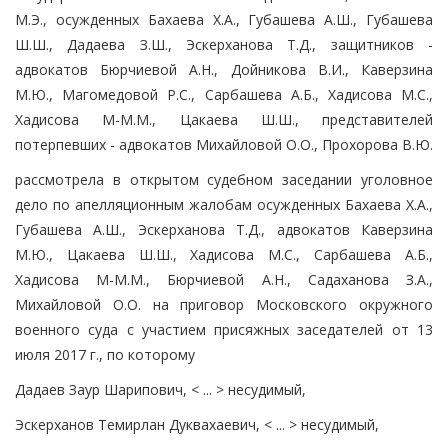
М.Э., осужденных Бахаева Х.А., Губашева А.Ш., Губашева
Ш.Ш., Дадаева З.Ш., Эскерханова Т.Д., защитников -
адвокатов Бюрчиевой А.Н., Дойникова В.И., Каверзина
М.Ю., Магомедовой Р.С., Сарбашева А.Б., Хадисова М.С.,
Хадисова М-М.М., Цакаева Ш.Ш., представителей
потерпевших - адвокатов Михайловой О.О., Прохорова В.Ю.
рассмотрела в открытом судебном заседании уголовное
дело по апелляционным жалобам осужденных Бахаева Х.А.,
Губашева А.Ш., Эскерханова Т.Д., адвокатов Каверзина
М.Ю., Цакаева Ш.Ш., Хадисова М.С., Сарбашева А.Б.,
Хадисова М-М.М., Бюрчиевой А.Н., Садаханова З.А.,
Михайловой О.О. на приговор Московского окружного
военного суда с участием присяжных заседателей от 13
июля 2017 г., по которому
Дадаев Заур Шарипович, < ... > несудимый,
Эскерханов Темирлан Дуквахаевич, < ... > несудимый,