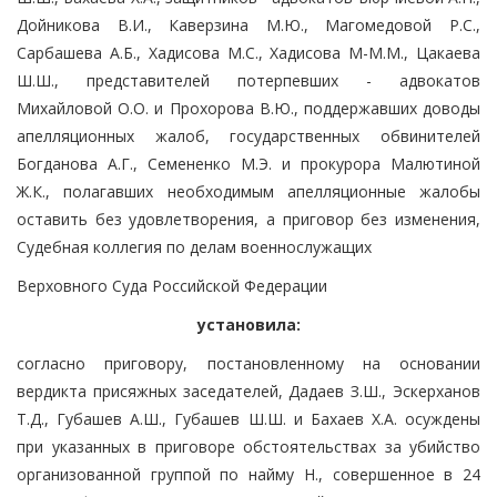
Дойникова В.И., Каверзина М.Ю., Магомедовой Р.С.,
Сарбашева А.Б., Хадисова М.С., Хадисова М-М.М., Цакаева
Ш.Ш., представителей потерпевших - адвокатов
Михайловой О.О. и Прохорова В.Ю., поддержавших доводы
апелляционных жалоб, государственных обвинителей
Богданова А.Г., Семененко М.Э. и прокурора Малютиной
Ж.К., полагавших необходимым апелляционные жалобы
оставить без удовлетворения, а приговор без изменения,
Судебная коллегия по делам военнослужащих
Верховного Суда Российской Федерации
установила:
согласно приговору, постановленному на основании
вердикта присяжных заседателей, Дадаев З.Ш., Эскерханов
Т.Д., Губашев А.Ш., Губашев Ш.Ш. и Бахаев Х.А. осуждены
при указанных в приговоре обстоятельствах за убийство
организованной группой по найму Н., совершенное в 24