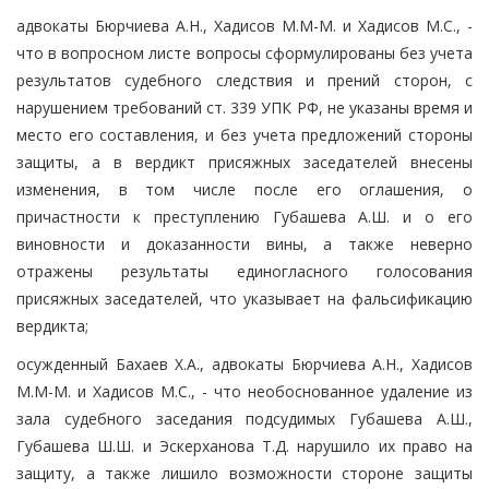
адвокаты Бюрчиева А.Н., Хадисов М.М-М. и Хадисов М.С., -
что в вопросном листе вопросы сформулированы без учета
результатов судебного следствия и прений сторон, с
нарушением требований ст. 339 УПК РФ, не указаны время и
место его составления, и без учета предложений стороны
защиты, а в вердикт присяжных заседателей внесены
изменения, в том числе после его оглашения, о
причастности к преступлению Губашева А.Ш. и о его
виновности и доказанности вины, а также неверно
отражены результаты единогласного голосования
присяжных заседателей, что указывает на фальсификацию
вердикта;
осужденный Бахаев Х.А., адвокаты Бюрчиева А.Н., Хадисов
М.М-М. и Хадисов М.С., - что необоснованное удаление из
зала судебного заседания подсудимых Губашева А.Ш.,
Губашева Ш.Ш. и Эскерханова Т.Д. нарушило их право на
защиту, а также лишило возможности стороне защиты