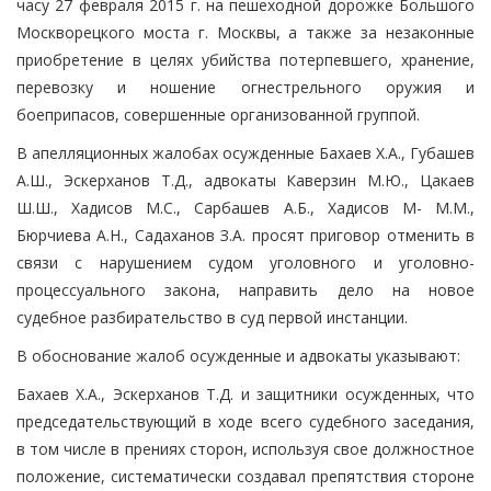
часу 27 февраля 2015 г. на пешеходной дорожке Большого
Москворецкого моста г. Москвы, а также за незаконные
приобретение в целях убийства потерпевшего, хранение,
перевозку и ношение огнестрельного оружия и
боеприпасов, совершенные организованной группой.
В апелляционных жалобах осужденные Бахаев Х.А., Губашев
А.Ш., Эскерханов Т.Д., адвокаты Каверзин М.Ю., Цакаев
Ш.Ш., Хадисов М.С., Сарбашев А.Б., Хадисов М- М.М.,
Бюрчиева А.Н., Садаханов З.А. просят приговор отменить в
связи с нарушением судом уголовного и уголовно-
процессуального закона, направить дело на новое
судебное разбирательство в суд первой инстанции.
В обоснование жалоб осужденные и адвокаты указывают:
Бахаев Х.А., Эскерханов Т.Д. и защитники осужденных, что
председательствующий в ходе всего судебного заседания,
в том числе в прениях сторон, используя свое должностное
положение, систематически создавал препятствия стороне