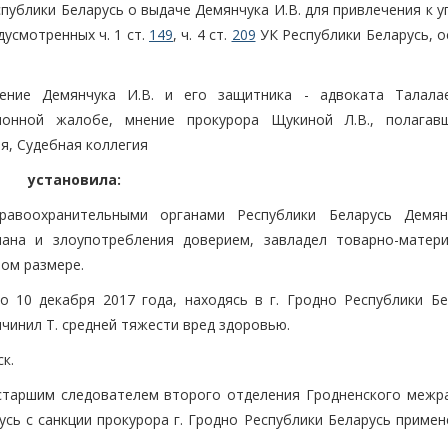
публики Беларусь о выдаче Демянчука И.В. для привлечения к 
усмотренных ч. 1 ст.
149
, ч. 4 ст.
209
УК Республики Беларусь, о
ление Демянчука И.В. и его защитника - адвоката Талалае
онной жалобе, мнение прокурора Щукиной Л.В., полагав
я, Судебная коллегия
установила:
равоохранительными органами Республики Беларусь Демян
мана и злоупотребления доверием, завладел товарно-матер
ом размере.
о 10 декабря 2017 года, находясь в г. Гродно Республики Бе
чинил Т. средней тяжести вред здоровью.
к.
 старшим следователем второго отделения Гродненского межр
сь с санкции прокурора г. Гродно Республики Беларусь примен