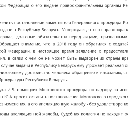
кой Федерации о его выдаче правоохранительным органам Ре
менить постановление заместителя Генерального прокурора Ро
выдаче в Республику Беларусь. Утверждает, что от правоохран
вершал, долговые обязательства перед лицами, признанными
 Обращает внимание, что в 2018 году он обратился с ходата
кой Федерации, в настоящее время заявление о предоставл
ния, в связи с чем он не может быть выдворен из страны вр
 случае выдачи в Республику Беларусь ему угрожает реальная 
унижающему достоинство человека обращению и наказанию; ст
рокуратуры Республики Беларусь.
ка И.В. помощник Московского прокурора по надзору за исп
в Ю.А. просит оставить постановление Московского городского
ез изменения, а его апелляционную жалобу - без удовлетворени
воды апелляционной жалобы, Судебная коллегия не находит о