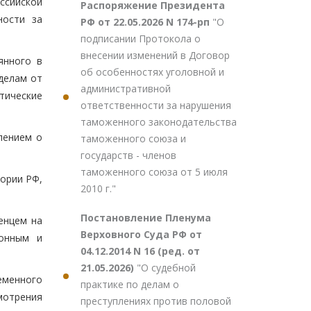
ссийской
Распоряжение Президента
ности за
РФ от 22.05.2026 N 174-рп
"О
подписании Протокола о
внесении изменений в Договор
янного в
об особенностях уголовной и
делам от
административной
ктические
ответственности за нарушения
таможенного законодательства
лением о
таможенного союза и
государств - членов
таможенного союза от 5 июля
тории РФ,
2010 г."
Постановление Пленума
енцем на
Верховного Суда РФ от
конным и
04.12.2014 N 16 (ред. от
21.05.2026)
"О судебной
еменного
практике по делам о
мотрения
преступлениях против половой