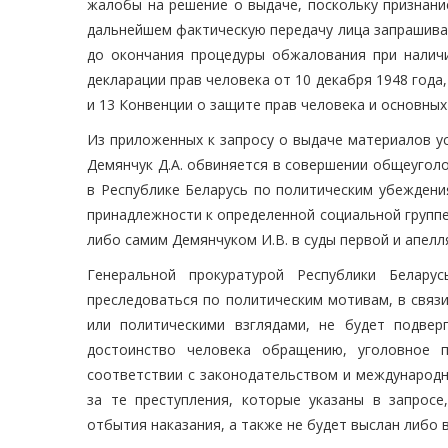
жалобы на решение о выдаче, поскольку признани
дальнейшем фактическую передачу лица запрашива
до окончания процедуры обжалования при наличи
декларации прав человека от 10 декабря 1948 года,
и 13 Конвенции о защите прав человека и основных 
Из приложенных к запросу о выдаче материалов у
Демянчук Д.А. обвиняется в совершении общеуголо
в Республике Беларусь по политическим убеждени
принадлежности к определенной социальной группе
либо самим Демянчуком И.В. в суды первой и апелл
Генеральной прокуратурой Республики Белару
преследоваться по политическим мотивам, в связ
или политическими взглядами, не будет подве
достоинство человека обращению, уголовное 
соответствии с законодательством и международн
за те преступления, которые указаны в запрос
отбытия наказания, а также не будет выслан либо 