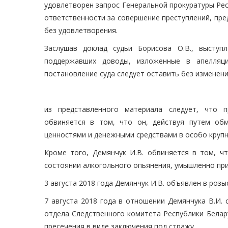
удовлетворен запрос Генеральной прокуратуры Рес
ответственности за совершение преступлений, пред
без удовлетворения.
Заслушав доклад судьи Борисова О.В., выступ
поддержавших доводы, изложенные в апелляци
постановление суда следует оставить без изменени
из представленного материала следует, что п
обвиняется в том, что он, действуя путем об
ценностями и денежными средствами в особо крупн
Кроме того, Демянчук И.В. обвиняется в том, чт
состоянии алкогольного опьянения, умышленно при
3 августа 2018 года Демянчук И.В. объявлен в розыс
7 августа 2018 года в отношении Демянчука В.И.
отдела Следственного комитета Республики Белару
пресечения в виде заключения под стражу.