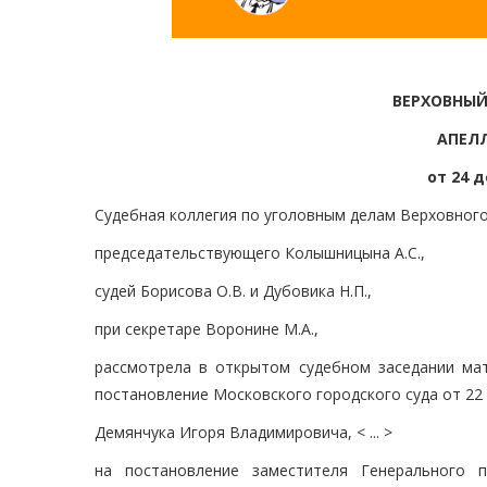
ВЕРХОВНЫЙ
АПЕЛ
от 24 д
Судебная коллегия по уголовным делам Верховного
председательствующего Колышницына А.С.,
судей Борисова О.В. и Дубовика Н.П.,
при секретаре Воронине М.А.,
рассмотрела в открытом судебном заседании ма
постановление Московского городского суда от 22
Демянчука Игоря Владимировича, < ... >
на постановление заместителя Генерального 