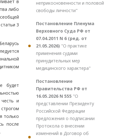
ливает в
неприкосновенности и половой
тва либо
свободы личности"
Всеобщей
Постановление Пленума
 статьи 3
Верховного Суда РФ от
07.04.2011 N 6 (ред. от
Беларусь
21.05.2026)
"О практике
следуется
применения судами
ональной
принудительных мер
щитником
медицинского характера"
Постановление
не будет
Правительства РФ от
льностью
16.05.2026 N 555
"О
 честь и
представлении Президенту
 строгом
Российской Федерации
я только
предложения о подписании
сь после
Протокола о внесении
.
изменений в Договор об