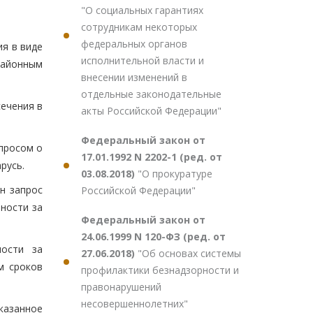
"О социальных гарантиях
сотрудникам некоторых
федеральных органов
ия в виде
исполнительной власти и
районным
внесении изменений в
отдельные законодательные
сечения в
акты Российской Федерации"
Федеральный закон от
просом о
17.01.1992 N 2202-1 (ред. от
русь.
03.08.2018)
"О прокуратуре
н запрос
Российской Федерации"
ности за
Федеральный закон от
24.06.1999 N 120-ФЗ (ред. от
ности за
27.06.2018)
"Об основах системы
ем сроков
профилактики безнадзорности и
правонарушений
несовершеннолетних"
казанное