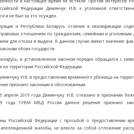
венности в настоящее время не истекли. Против интересов Ро
ссийской Федерации Демянчук И.В. к уголовной ответствен
я и не был за это осужден.
рации и Республики Беларусь отличия в квалификации соде
правовых отношениях по гражданским, семейным и уголовным 
нием для отказа в выдаче. В данном случае имеют значение фа
законам обоих государств.
Беларусь, в установленном законом порядке обращался с заяв
 на территории Российской Федерации.
Демянчуку И.В. в предоставлении временного убежища на терри
ение признано законным и обоснованным.
 апреля 2019 года Демянчуку И.В. отказано в признании беж
019 года ГУВМ МВД России данное решение признано за
аны Российской Федерации с просьбой о предоставлении вр
 апелляционной жалобы, не влекло за собой отложение расс