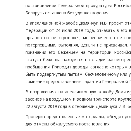
постановление Генеральной прокуратуры Российс
Беларусь оставлена без удовлетворения.
В апелляционной жалобе Демянчук И.В. просит от
Федерации от 24 июля 2019 года, отказать в его 
органов он не скрывался, мошенничества не со
потерпевшими, выполнял, деньги не присваивал.
признании его беженцем на территории Российс
статуса беженца находится на стадии рассмотре
пребывания. Приводит доводы, согласно которым в
быть подвергнутым пыткам, бесчеловечному или 
сомнение предоставленные гарантии Генеральной П
В возражениях на апелляционную жалобу Демянчу
законов на воздушном и водном транспорте Кругло
22 августа 2019 года в отношении Демянчука И.В. б
Проверив представленные материалы, обсудив до
для отмены обжалуемого постановления.