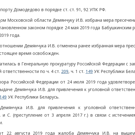
порту Домодедово в порядке ст. ст. 91, 92 УПК РФ.
дом Московской области Демянчуку И.В. избрана мера пресечен
становленном законом порядке 24 мая 2019 года Бабушкинским 
2019 года.
 отношении Демянчука И.В. отменена ранее избранная мера пре
настоящее время освобожден.
атилась в Генеральную прокуратуру Российской Федерации с за
 ответственности по ч. 4 ст.
209
, ч. 1 ст.
149
УК Республики Бела
ора Российской Федерации от 24 июля 2019 года удовлетворе
ыдаче Демянчука И.В. для привлечения к уголовной ответствен
149
УК Республики Беларусь.
емянчука И.В. для привлечения к уголовной ответствен
 и С. (преступление от 3 апреля 2017 г.) в связи с истечени
и.
от 22 августа 2019 года жалоба Демянчука И.В. на вышеу