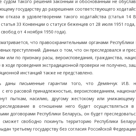
е судом такого решения законным и обоснованным не обуслав
ющему государству до разрешения соответствующего ходатайс
и отказа в удовлетворении такого ходатайства (статья 14 
 статья 33 Конвенции о статусе беженцев от 28 июля 1951 года,
свобод от 4 ноября 1950 года).
сматривается, что правоохранительными органами Республики 
вных преступлений. Данных о том, что он преследовался и пре
ям или по признаку расы, вероисповедания, гражданства, наци
 в ходе проведения экстрадиционной проверки не получено, за
яционной инстанций также не представлено.
сь даны письменные гарантии того, что Демянчук И.В. 
и с его расовой принадлежностью, вероисповеданием, национа
ргнут пыткам, насилию, другому жестокому или унижающему
преследование в отношении него будет осуществляться в
ыми договорами Республики Беларусь, он будет преследоватьс
е, сможет свободно покинуть территорию Республики Белару
выдан третьему государству без согласия Российской Федерации