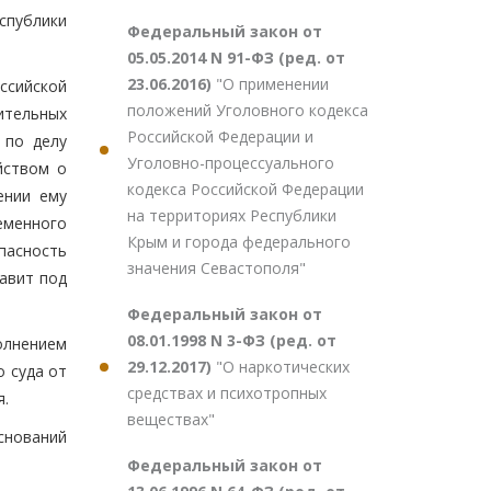
спублики
Федеральный закон от
05.05.2014 N 91-ФЗ (ред. от
23.06.2016)
"О применении
ссийской
положений Уголовного кодекса
ительных
Российской Федерации и
 по делу
Уголовно-процессуального
йством о
кодекса Российской Федерации
ении ему
на территориях Республики
еменного
Крым и города федерального
опасность
значения Севастополя"
авит под
Федеральный закон от
08.01.1998 N 3-ФЗ (ред. от
олнением
29.12.2017)
"О наркотических
 суда от
средствах и психотропных
я.
веществах"
снований
Федеральный закон от