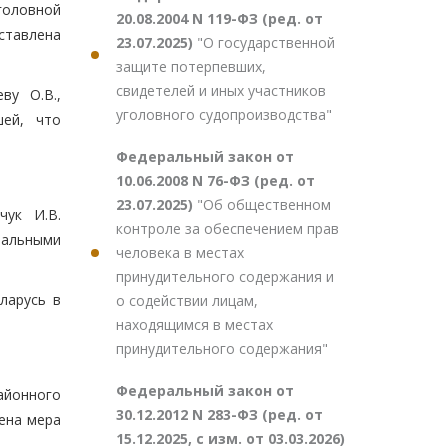
уголовной
20.08.2004 N 119-ФЗ (ред. от
ставлена
23.07.2025)
"О государственной
защите потерпевших,
свидетелей и иных участников
ву О.В.,
уголовного судопроизводства"
шей, что
Федеральный закон от
10.06.2008 N 76-ФЗ (ред. от
23.07.2025)
"Об общественном
чук И.В.
контроле за обеспечением прав
иальными
человека в местах
принудительного содержания и
ларусь в
о содействии лицам,
находящимся в местах
принудительного содержания"
Федеральный закон от
айонного
30.12.2012 N 283-ФЗ (ред. от
ена мера
15.12.2025, с изм. от 03.03.2026)