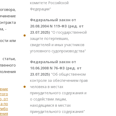
комитете Российской
Федерации"
оговора,
ичинение
Федеральный закон от
онтракта
20.08.2004 N 119-ФЗ (ред. от
а, -
23.07.2025)
"О государственной
защите потерпевших,
ости или
свидетелей и иных участников
уголовного судопроизводства"
 статьи,
Федеральный закон от
твенного
10.06.2008 N 76-ФЗ (ред. от
полнения
23.07.2025)
"Об общественном
контроле за обеспечением прав
человека в местах
нение
принудительного содержания и
утого
, от
о содействии лицам,
та по
находящимся в местах
 либо
принудительного содержания"
ения