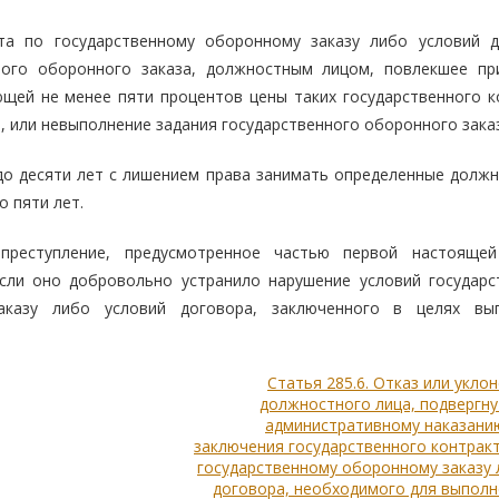
кта по государственному оборонному заказу либо условий д
ного оборонного заказа, должностным лицом, повлекшее пр
щей не менее пяти процентов цены таких государственного к
, или невыполнение задания государственного оборонного заказ
до десяти лет с лишением права занимать определенные должн
 пяти лет.
преступление, предусмотренное частью первой настоящей
сли оно добровольно устранило нарушение условий государс
аказу либо условий договора, заключенного в целях вы
Статья 285.6. Отказ или укло
должностного лица, подвергн
административному наказанию
заключения государственного контрак
государственному оборонному заказу
договора, необходимого для выполн