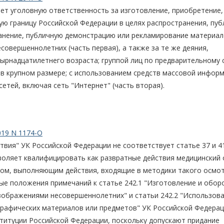
ет уголовную ответственность за изготовление, приобретение,
ую границу Российской Федерации в целях распространения, пу
анение, публичную демонстрацию или рекламирование материал
овершеннолетних (часть первая), а также за те же деяния,
тырнадцатилетнего возраста; группой лиц по предварительному 
 в крупном размере; с использованием средств массовой информ
тей, включая сеть "Интернет" (часть вторая).
019 N 1174-О
твия" УК Российской Федерации не соответствует статье 37 и 4
воляет квалифицировать как развратные действия медицинский
ом, выполняющим действия, входящие в методики такого осмот
ные положения примечаний к статье 242.1 "Изготовление и обор
зображениями несовершеннолетних" и статьи 242.2 "Использов
графических материалов или предметов" УК Российской Федера
нституции Российской Федерации, поскольку допускают придание