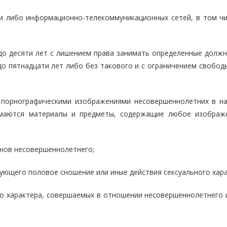
и либо информационно-телекоммуникационных сетей, в том чи
до десяти лет с лишением права занимать определенные должн
о пятнадцати лет либо без такового и с ограничением свободы
с порнографическими изображениями несовершеннолетних в н
маются материалы и предметы, содержащие любое изображ
нов несовершеннолетнего;
ющего половое сношение или иные действия сексуального хара
го характера, совершаемых в отношении несовершеннолетнего и