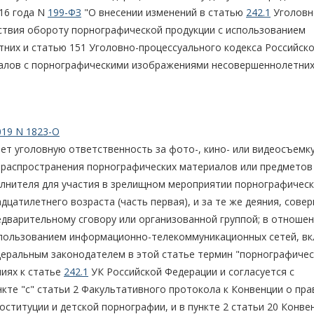
16 года N
199-ФЗ
"О внесении изменений в статью
242.1
Уголовн
ствия обороту порнографической продукции с использованием
тних и статью 151 Уголовно-процессуального кодекса Российск
иалов с порнографическими изображениями несовершеннолетних
019 N 1823-О
ет уголовную ответственность за фото-, кино- или видеосъемк
) распространения порнографических материалов или предметов
олнителя для участия в зрелищном мероприятии порнографичес
цатилетнего возраста (часть первая), и за те же деяния, сове
редварительному сговору или организованной группой; в отношен
использованием информационно-телекоммуникационных сетей, в
деральным законодателем в этой статье термин "порнографиче
иях к статье
242.1
УК Российской Федерации и согласуется с
кте "c" статьи 2 Факультативного протокола к Конвенции о пра
оституции и детской порнографии, и в пункте 2 статьи 20 Конве