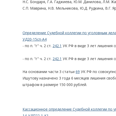
Н.С. Бондаря, Г.А. Гаджиева, Ю.М. Данилова, Л.М. Жа
С.П. Маврина, Н.В. Мельникова, Ю.Д. Рудкина, В.Г. 
Определение Судебной коллегии по уголовным делам
УД20-15сп-А4
- по п. "г" ч. 2 ст.
242.1
УК РФ в виде 3 лет лишения 
- по п. "г" ч. 2 ст.
242.1
УК РФ в виде 3 лет лишения 
На основании части 3 статьи
69
УК РФ по совокупно
Ишутову назначено 3 года 6 месяцев лишения своб
штрафом в размере 150 000 рублей.
Кассационное определение Судебной коллегии по у
14-УДП22-1-К1