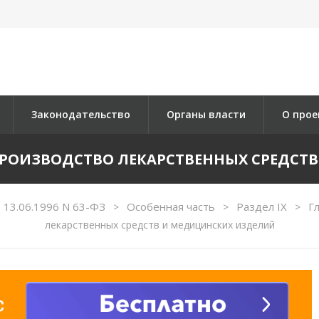
Законодательство
Органы власти
О прое
Е ПРОИЗВОДСТВО ЛЕКАРСТВЕННЫХ СРЕДС
 13.06.1996 N 63-ФЗ
Особенная часть
Раздел IX
Г
>
>
>
лекарственных средств и медицинских изделий