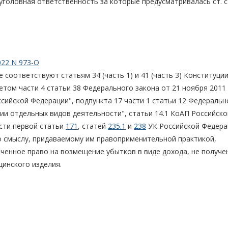
головная ответственность за которые предусматривалась ст. с
022 N 973-О
соответствуют статьям 34 (часть 1) и 41 (часть 3) Конституци
четом части 4 статьи 38 Федерального закона от 21 ноября 2011
сийской Федерации", подпункта 17 части 1 статьи 12 Федеральн
нии отдельных видов деятельности", статьи 14.1 КоАП Российско
асти первой статьи
171
, статей
235.1
и
238
УК Российской Федера
о смыслу, придаваемому им правоприменительной практикой,
ченное право на возмещение убытков в виде дохода, не получе
цинского изделия.