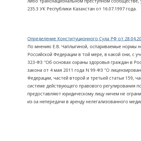
либо транснациональном преступном сообществе, у
235.3 УК Республики Казахстан от 16.07.1997 года.
Определение Конституционного Суда РФ от 28.04.2
По мнению Е.В. Чаплыгиной, оспариваемые нормы не 
Российской Федерации в той мере, в какой они, с у
323-ФЗ "Об основах охраны здоровья граждан в Рос
закона от 4 мая 2011 года N 99-ФЗ "О лицензирова
Федерации, частей второй и третьей статьи 159, ч
системе действующего правового регулирования п
предоставляют юридическому лицу ничем не ограни
из-за непередачи в аренду нелегализованного меди